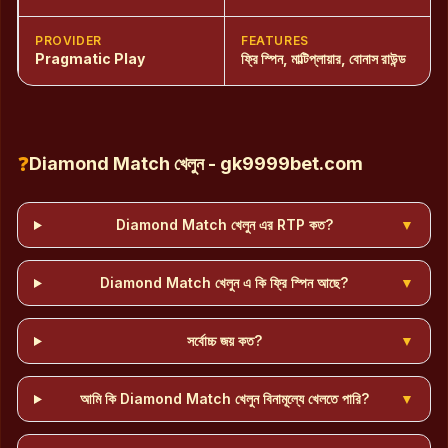
PROVIDER
FEATURES
Pragmatic Play
ফ্রি স্পিন, মাল্টিপ্লায়ার, বোনাস রাউন্ড
❓
Diamond Match খেলুন - gk9999bet.com
Diamond Match খেলুন এর RTP কত?
▼
Diamond Match খেলুন এ কি ফ্রি স্পিন আছে?
▼
সর্বোচ্চ জয় কত?
▼
আমি কি Diamond Match খেলুন বিনামূল্যে খেলতে পারি?
▼