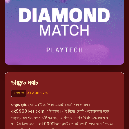
▶
ডায়মন্ড ম্যাচ
এভোপ্লে
RTP 96.52%
ডায়মন্ড ম্যাচ
হলো একটি জনপ্রিয় অনলাইন স্লট গেম যা এখন
gk9999bet.com
এ উপলব্ধ। এই থিমের গেমটি খেলোয়াড়দের মধ্যে
অত্যন্ত জনপ্রিয় কারণ এটি বড় জয়, রোমাঞ্চকর বোনাস ফিচার এবং চমৎকার
গ্রাফিক্স নিয়ে আসে। gk9999bet প্ল্যাটফর্মে এই গেমটি খেলে আপনি পাবেন