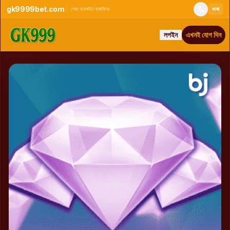
gk9999bet.com
সেরা অনলাইন ক্যাসিনো
ভাষা
লগইন
এখনই যোগ দিন