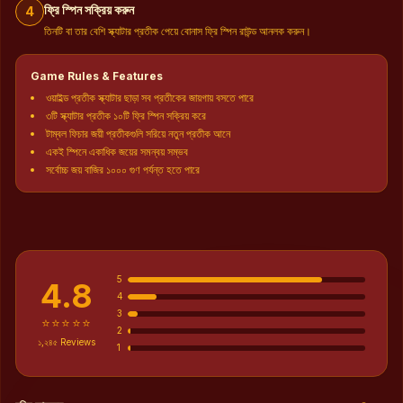
ফ্রি স্পিন সক্রিয় করুন
4
তিনটি বা তার বেশি স্ক্যাটার প্রতীক পেয়ে বোনাস ফ্রি স্পিন রাউন্ড আনলক করুন।
Game Rules & Features
ওয়াইল্ড প্রতীক স্ক্যাটার ছাড়া সব প্রতীকের জায়গায় বসতে পারে
৩টি স্ক্যাটার প্রতীক ১০টি ফ্রি স্পিন সক্রিয় করে
টাম্বল ফিচার জয়ী প্রতীকগুলি সরিয়ে নতুন প্রতীক আনে
একই স্পিনে একাধিক জয়ের সমন্বয় সম্ভব
সর্বোচ্চ জয় বাজির ১০০০ গুণ পর্যন্ত হতে পারে
5
4.8
4
3
⭐⭐⭐⭐⭐
2
১,২৪৫ Reviews
1