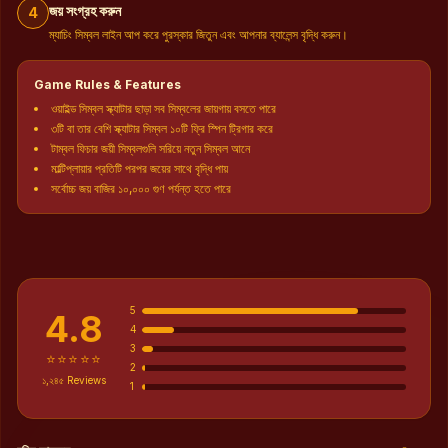
জয় সংগ্রহ করুন
4
ম্যাচিং সিম্বল লাইন আপ করে পুরস্কার জিতুন এবং আপনার ব্যালেন্স বৃদ্ধি করুন।
Game Rules & Features
ওয়াইল্ড সিম্বল স্ক্যাটার ছাড়া সব সিম্বলের জায়গায় বসতে পারে
৩টি বা তার বেশি স্ক্যাটার সিম্বল ১০টি ফ্রি স্পিন ট্রিগার করে
টাম্বল ফিচার জয়ী সিম্বলগুলি সরিয়ে নতুন সিম্বল আনে
মাল্টিপ্লায়ার প্রতিটি পরপর জয়ের সাথে বৃদ্ধি পায়
সর্বোচ্চ জয় বাজির ১০,০০০ গুণ পর্যন্ত হতে পারে
5
4.8
4
3
⭐⭐⭐⭐⭐
2
১,২৪৫ Reviews
1