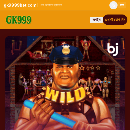
gk9999bet.com
সেরা অনলাইন ক্যাসিনো
ভাষা
লগইন
এখনই যোগ দিন