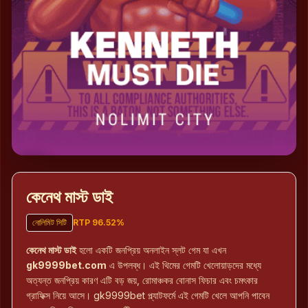
▶
কেনেথ মাস্ট ডাই
নোলিমিট সিটি
RTP 96.52%
কেনেথ মাস্ট ডাই
হলো একটি জনপ্রিয় অনলাইন স্লট গেম যা এখন
gk9999bet.com
এ উপলব্ধ। এই থিমের গেমটি খেলোয়াড়দের মধ্যে
অত্যন্ত জনপ্রিয় কারণ এটি বড় জয়, রোমাঞ্চকর বোনাস ফিচার এবং চমৎকার
গ্রাফিক্স নিয়ে আসে। gk9999bet প্ল্যাটফর্মে এই গেমটি খেলে আপনি পাবেন