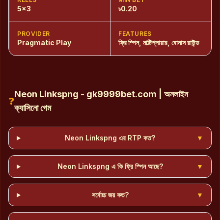
5x3
৳0.20
PROVIDER
FEATURES
Pragmatic Play
ফ্রি স্পিন, মাল্টিপ্লায়ার, বোনাস রাউন্ড
Neon Linkspng - gk9999bet.com | অনলাইন
❓
ক্যাসিনো গেম
Neon Linkspng এর RTP কত?
▼
Neon Linkspng এ কি ফ্রি স্পিন আছে?
▼
সর্বোচ্চ জয় কত?
▼