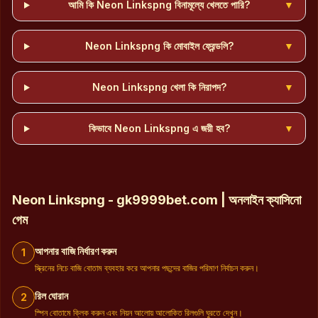
আমি কি Neon Linkspng বিনামূল্যে খেলতে পারি?
▼
Neon Linkspng কি মোবাইল ফ্রেন্ডলি?
▼
Neon Linkspng খেলা কি নিরাপদ?
▼
কিভাবে Neon Linkspng এ জয়ী হব?
▼
Neon Linkspng - gk9999bet.com | অনলাইন ক্যাসিনো
গেম
আপনার বাজি নির্ধারণ করুন
1
স্ক্রিনের নিচে বাজি বোতাম ব্যবহার করে আপনার পছন্দের বাজির পরিমাণ নির্বাচন করুন।
রিল ঘোরান
2
স্পিন বোতামে ক্লিক করুন এবং নিয়ন আলোয় আলোকিত রিলগুলি ঘুরতে দেখুন।