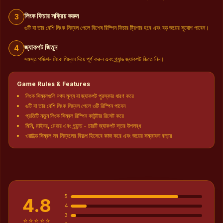
লিংক ফিচার সক্রিয় করুন
3
৬টি বা তার বেশি লিংক সিম্বল পেলে বিশেষ রিস্পিন ফিচার ট্রিগার হবে এবং বড় জয়ের সুযোগ পাবেন।
জ্যাকপট জিতুন
4
সমস্ত পজিশন লিংক সিম্বল দিয়ে পূর্ণ করুন এবং গ্র্যান্ড জ্যাকপট জিতে নিন।
Game Rules & Features
লিংক সিম্বলগুলি নগদ মূল্য বা জ্যাকপট পুরস্কার ধারণ করে
৬টি বা তার বেশি লিংক সিম্বল পেলে ৩টি রিস্পিন পাবেন
প্রতিটি নতুন লিংক সিম্বল রিস্পিন কাউন্টার রিসেট করে
মিনি, মাইনর, মেজর এবং গ্র্যান্ড - চারটি জ্যাকপট স্তর উপলব্ধ
ওয়াইল্ড সিম্বল সব সিম্বলের বিকল্প হিসেবে কাজ করে এবং জয়ের সম্ভাবনা বাড়ায়
5
4.8
4
3
⭐⭐⭐⭐⭐