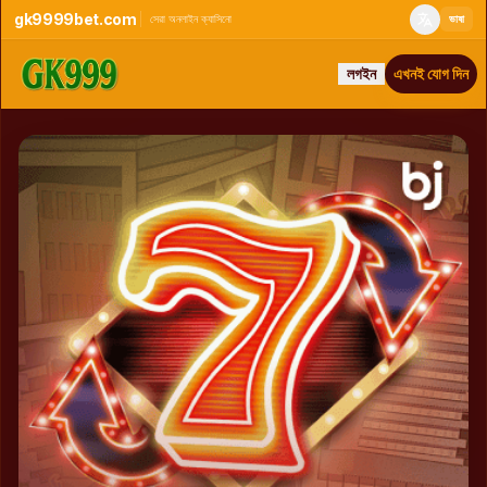
gk9999bet.com
সেরা অনলাইন ক্যাসিনো
ভাষা
লগইন
এখনই যোগ দিন