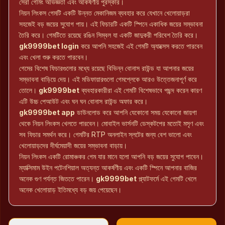
সেরা গেমিং অভিজ্ঞতা এবং আকর্ষণীয় পুরস্কার।
নিয়ন লিংকস গেমটি একটি উন্নত মেকানিজম ব্যবহার করে যেখানে খেলোয়াড়রা
সহজেই বড় জয়ের সুযোগ পায়। এই ফিচারটি একটি স্পিনে একাধিক জয়ের সম্ভাবনা
তৈরি করে। গেমটিতে রয়েছে রঙিন সিম্বল যা একটি জাদুকরী পরিবেশ তৈরি করে।
gk9999bet login
করে আপনি সহজেই এই গেমটি অ্যাক্সেস করতে পারবেন
এবং খেলা শুরু করতে পারবেন।
গেমের বিশেষ ফিচারগুলোর মধ্যে রয়েছে বিভিন্ন বোনাস রাউন্ড যা আপনার জয়ের
সম্ভাবনা বাড়িয়ে দেয়। এই মডিফায়ারগুলো গেমপ্লেকে আরও উত্তেজনাপূর্ণ করে
তোলে।
gk9999bet
ব্যবহারকারীরা এই গেমটি বিশেষভাবে পছন্দ করেন কারণ
এটি উচ্চ পেআউট এবং ঘন ঘন বোনাস রাউন্ড অফার করে।
gk9999bet app
ডাউনলোড করে আপনি যেকোনো সময় যেকোনো জায়গা
থেকে নিয়ন লিংকস খেলতে পারবেন। মোবাইল ভার্সনটি ডেস্কটপের মতোই মসৃণ এবং
সব ফিচার সমর্থন করে। গেমটির RTP অনলাইন স্লটের জন্য বেশ ভালো এবং
খেলোয়াড়দের দীর্ঘমেয়াদী জয়ের সম্ভাবনা বাড়ায়।
নিয়ন লিংকস একটি রোমাঞ্চকর গেম যার মানে হলো আপনি বড় জয়ের সুযোগ পাবেন।
ম্যাক্সিমাম উইন পটেনশিয়াল অত্যন্ত আকর্ষণীয় এবং একটি স্পিনে আপনার বাজির
অনেক গুণ পর্যন্ত জিততে পারেন।
gk9999bet
প্ল্যাটফর্মে এই গেমটি খেলে
অনেক খেলোয়াড় ইতিমধ্যে বড় জয় পেয়েছেন।