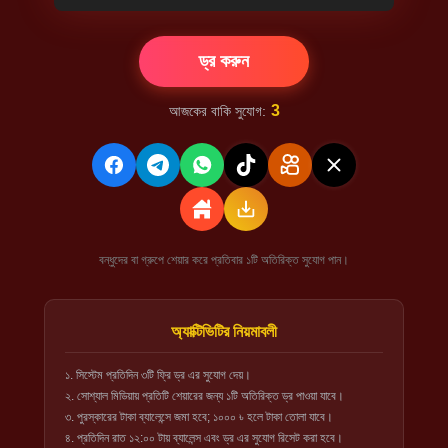
ড্র করুন
3
আজকের বাকি সুযোগ:
বন্ধুদের বা গ্রুপে শেয়ার করে প্রতিবার ১টি অতিরিক্ত সুযোগ পান।
অ্যাক্টিভিটির নিয়মাবলী
১. সিস্টেম প্রতিদিন ৩টি ফ্রি ড্র এর সুযোগ দেয়।
২. সোশ্যাল মিডিয়ায় প্রতিটি শেয়ারের জন্য ১টি অতিরিক্ত ড্র পাওয়া যাবে।
৩. পুরস্কারের টাকা ব্যালেন্সে জমা হবে; ১০০০ ৳ হলে টাকা তোলা যাবে।
৪. প্রতিদিন রাত ১২:০০ টায় ব্যালেন্স এবং ড্র এর সুযোগ রিসেট করা হবে।