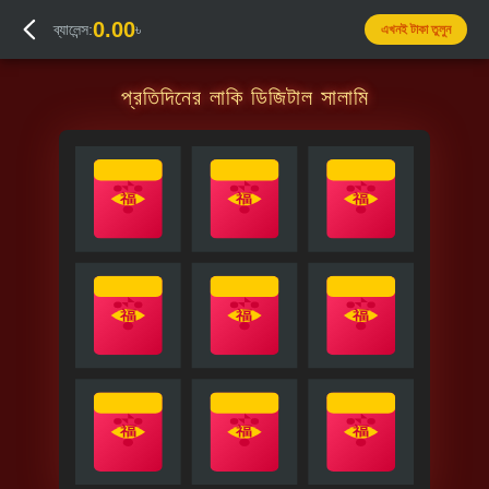
0.00
ব্যালেন্স:
৳
এখনই টাকা তুলুন
প্রতিদিনের লাকি ডিজিটাল সালামি