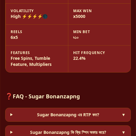
VOLATILITY
MAX WIN
High ⚡⚡⚡⚡🌑
x5000
REELS
MIN BET
6x5
৳১০
FEATURES
HIT FREQUENCY
Free Spins, Tumble
22.4%
Feature, Multipliers
❓
FAQ - Sugar Bonanzapng
Sugar Bonanzapng এর RTP কত?
▼
Sugar Bonanzapng কি ফ্রি স্পিন অফার করে?
▼