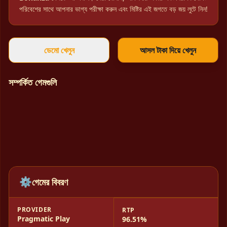
পরিবেশের সাথে আপনার ভাগ্য পরীক্ষা করুন এবং মিষ্টির এই জগতে বড় জয় লুটে নিন!
ডেমো খেলুন
আসল টাকা দিয়ে খেলুন
সম্পর্কিত গেমগুলি
⚙️
গেমের বিবরণ
PROVIDER
RTP
Pragmatic Play
96.51%