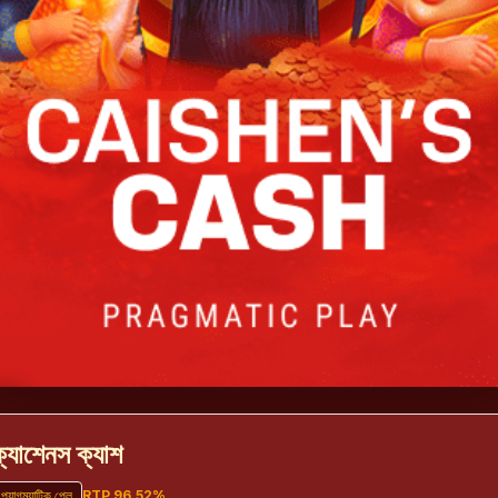
▶
ক্যাশেনস ক্যাশ
প্র্যাগম্যাটিক প্লে
RTP 96.52%