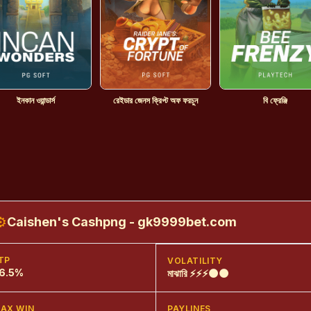
ইনকান ওয়ান্ডার্স
রেইডার জেনস ক্রিপ্ট অফ ফরচুন
বি ফ্রেঞ্জি
⚙️
Caishen's Cashpng - gk9999bet.com
TP
VOLATILITY
6.5%
মাঝারি ⚡⚡⚡🌑🌑
AX WIN
PAYLINES