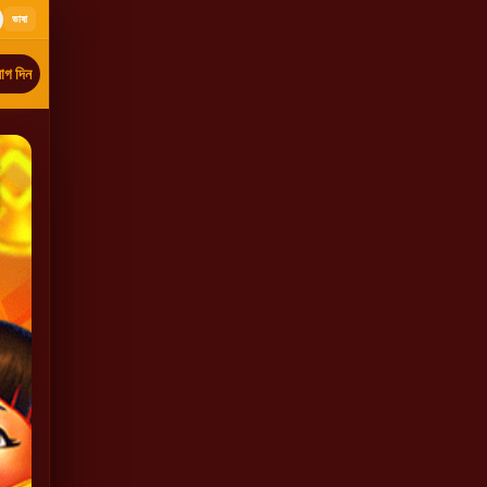
ভাষা
োগ দিন