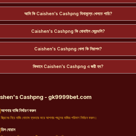
আমি কি Caishen's Cashpng বিনামূল্যে খেলতে পারি?
Caishen's Cashpng কি মোবাইল ফ্রেন্ডলি?
Caishen's Cashpng খেলা কি নিরাপদ?
কিভাবে Caishen's Cashpng এ জয়ী হব?
ishen's Cashpng - gk9999bet.com
আপনার বাজি নির্ধারণ করুন
স্ক্রিনের নিচে বাজি বোতাম ব্যবহার করে আপনার পছন্দের বাজির পরিমাণ নির্বাচন করুন।
রিল ঘোরান