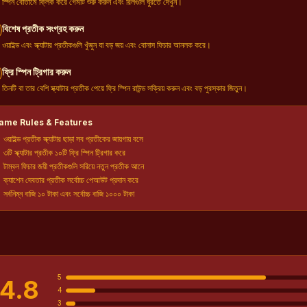
স্পিন বোতামে ক্লিক করে গেমটি শুরু করুন এবং রিলগুলি ঘুরতে দেখুন।
বিশেষ প্রতীক সংগ্রহ করুন
ওয়াইল্ড এবং স্ক্যাটার প্রতীকগুলি খুঁজুন যা বড় জয় এবং বোনাস ফিচার আনলক করে।
ফ্রি স্পিন ট্রিগার করুন
তিনটি বা তার বেশি স্ক্যাটার প্রতীক পেয়ে ফ্রি স্পিন রাউন্ড সক্রিয় করুন এবং বড় পুরস্কার জিতুন।
ame Rules & Features
ওয়াইল্ড প্রতীক স্ক্যাটার ছাড়া সব প্রতীকের জায়গায় বসে
৩টি স্ক্যাটার প্রতীক ১০টি ফ্রি স্পিন ট্রিগার করে
টাম্বল ফিচার জয়ী প্রতীকগুলি সরিয়ে নতুন প্রতীক আনে
ক্যাশেন দেবতার প্রতীক সর্বোচ্চ পেআউট প্রদান করে
সর্বনিম্ন বাজি ১০ টাকা এবং সর্বোচ্চ বাজি ১০০০ টাকা
5
4.8
4
3