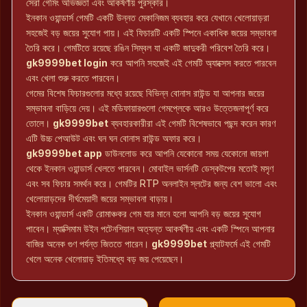
সেরা গেমিং অভিজ্ঞতা এবং আকর্ষণীয় পুরস্কার।
ইনকান ওয়ান্ডার্স গেমটি একটি উন্নত মেকানিজম ব্যবহার করে যেখানে খেলোয়াড়রা
সহজেই বড় জয়ের সুযোগ পায়। এই ফিচারটি একটি স্পিনে একাধিক জয়ের সম্ভাবনা
তৈরি করে। গেমটিতে রয়েছে রঙিন সিম্বল যা একটি জাদুকরী পরিবেশ তৈরি করে।
gk9999bet login
করে আপনি সহজেই এই গেমটি অ্যাক্সেস করতে পারবেন
এবং খেলা শুরু করতে পারবেন।
গেমের বিশেষ ফিচারগুলোর মধ্যে রয়েছে বিভিন্ন বোনাস রাউন্ড যা আপনার জয়ের
সম্ভাবনা বাড়িয়ে দেয়। এই মডিফায়ারগুলো গেমপ্লেকে আরও উত্তেজনাপূর্ণ করে
তোলে।
gk9999bet
ব্যবহারকারীরা এই গেমটি বিশেষভাবে পছন্দ করেন কারণ
এটি উচ্চ পেআউট এবং ঘন ঘন বোনাস রাউন্ড অফার করে।
gk9999bet app
ডাউনলোড করে আপনি যেকোনো সময় যেকোনো জায়গা
থেকে ইনকান ওয়ান্ডার্স খেলতে পারবেন। মোবাইল ভার্সনটি ডেস্কটপের মতোই মসৃণ
এবং সব ফিচার সমর্থন করে। গেমটির RTP অনলাইন স্লটের জন্য বেশ ভালো এবং
খেলোয়াড়দের দীর্ঘমেয়াদী জয়ের সম্ভাবনা বাড়ায়।
ইনকান ওয়ান্ডার্স একটি রোমাঞ্চকর গেম যার মানে হলো আপনি বড় জয়ের সুযোগ
পাবেন। ম্যাক্সিমাম উইন পটেনশিয়াল অত্যন্ত আকর্ষণীয় এবং একটি স্পিনে আপনার
বাজির অনেক গুণ পর্যন্ত জিততে পারেন।
gk9999bet
প্ল্যাটফর্মে এই গেমটি
খেলে অনেক খেলোয়াড় ইতিমধ্যে বড় জয় পেয়েছেন।