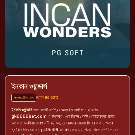
▶
ইনকান ওয়ান্ডার্স
প্র্যাগম্যাটিক প্লে
RTP 96.52%
ইনকান ওয়ান্ডার্স
হলো একটি জনপ্রিয় অনলাইন স্লট গেম যা এখন
gk9999bet.com
এ উপলব্ধ। এই থিমের গেমটি খেলোয়াড়দের মধ্যে
অত্যন্ত জনপ্রিয় কারণ এটি বড় জয়, রোমাঞ্চকর বোনাস ফিচার এবং চমৎকার
গ্রাফিক্স নিয়ে আসে। gk9999bet প্ল্যাটফর্মে এই গেমটি খেলে আপনি পাবেন