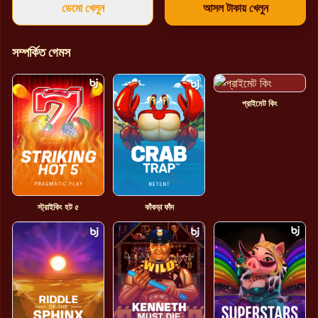
ডেমো খেলুন
আসল টাকায় খেলুন
সম্পর্কিত গেমস
প্রাইমেট কিং
স্ট্রাইকিং হট ৫
কাঁকড়া ফাঁদ