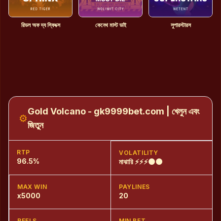
রিডল অফ দ্য স্ফিংক্স
কেনেথ মাস্ট ডাই
সুপারস্টারস
Gold Volcano - gk9999bet.com | খেলুন এবং
⚙️
জিতুন
RTP
VOLATILITY
96.5%
মাঝারি ⚡⚡⚡🌑🌑
MAX WIN
PAYLINES
x5000
20
REELS
MIN BET