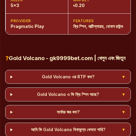
5x3
৳0.20
PROVIDER
FEATURES
Pragmatic Play
ফ্রি স্পিন, মাল্টিপ্লায়ার, বোনাস রাউন্ড
❓
Gold Volcano - gk9999bet.com | খেলুন এবং জিতুন
Gold Volcano এর RTP কত?
▼
Gold Volcano এ কি ফ্রি স্পিন আছে?
▼
সর্বোচ্চ জয় কত?
▼
আমি কি Gold Volcano বিনামূল্যে খেলতে পারি?
▼