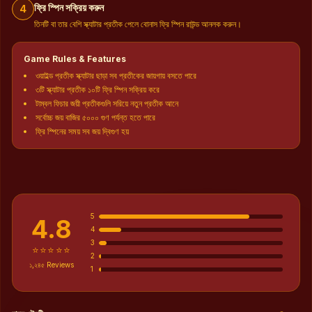
ফ্রি স্পিন সক্রিয় করুন
4
তিনটি বা তার বেশি স্ক্যাটার প্রতীক পেলে বোনাস ফ্রি স্পিন রাউন্ড আনলক করুন।
Game Rules & Features
ওয়াইল্ড প্রতীক স্ক্যাটার ছাড়া সব প্রতীকের জায়গায় বসতে পারে
৩টি স্ক্যাটার প্রতীক ১০টি ফ্রি স্পিন সক্রিয় করে
টাম্বল ফিচার জয়ী প্রতীকগুলি সরিয়ে নতুন প্রতীক আনে
সর্বোচ্চ জয় বাজির ৫০০০ গুণ পর্যন্ত হতে পারে
ফ্রি স্পিনের সময় সব জয় দ্বিগুণ হয়
5
4.8
4
3
⭐⭐⭐⭐⭐
2
১,২৪৫ Reviews
1