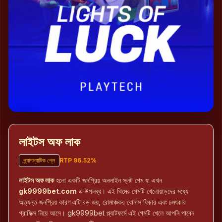
▶
লাইটস অফ লাক
প্র্যাগম্যাটিক প্লে
RTP 96.52%
লাইটস অফ লাক
হলো একটি জনপ্রিয় অনলাইন স্লট গেম যা এখন
gk9999bet.com
এ উপলব্ধ। এই থিমের গেমটি খেলোয়াড়দের মধ্যে
অত্যন্ত জনপ্রিয় কারণ এটি বড় জয়, রোমাঞ্চকর বোনাস ফিচার এবং চমৎকার
গ্রাফিক্স নিয়ে আসে। gk9999bet প্ল্যাটফর্মে এই গেমটি খেলে আপনি পাবেন