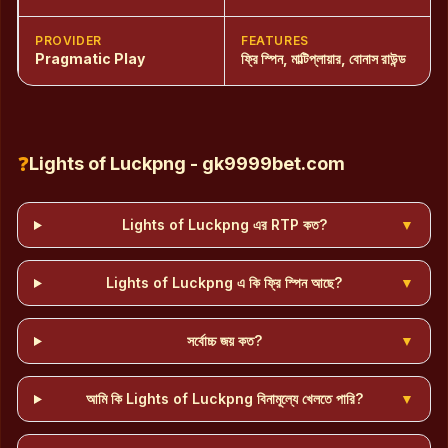
PROVIDER
FEATURES
Pragmatic Play
ফ্রি স্পিন, মাল্টিপ্লায়ার, বোনাস রাউন্ড
❓
Lights of Luckpng - gk9999bet.com
Lights of Luckpng এর RTP কত?
▼
Lights of Luckpng এ কি ফ্রি স্পিন আছে?
▼
সর্বোচ্চ জয় কত?
▼
আমি কি Lights of Luckpng বিনামূল্যে খেলতে পারি?
▼