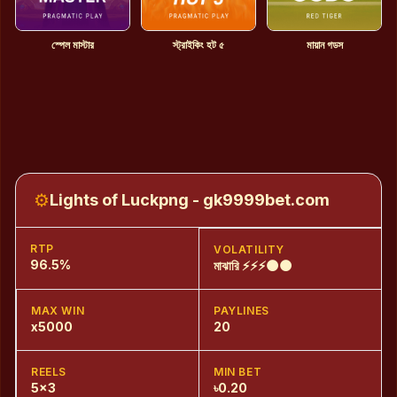
স্পেল মাস্টার
স্ট্রাইকিং হট ৫
মায়ান গডস
⚙️
Lights of Luckpng - gk9999bet.com
RTP
VOLATILITY
96.5%
মাঝারি ⚡⚡⚡🌑🌑
MAX WIN
PAYLINES
x5000
20
REELS
MIN BET
5x3
৳0.20