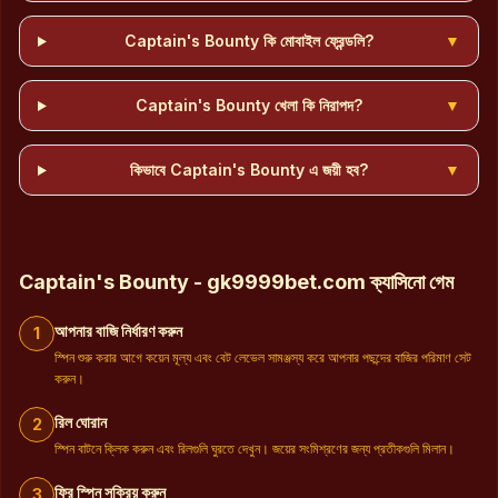
Captain's Bounty কি মোবাইল ফ্রেন্ডলি?
▼
Captain's Bounty খেলা কি নিরাপদ?
▼
কিভাবে Captain's Bounty এ জয়ী হব?
▼
Captain's Bounty - gk9999bet.com ক্যাসিনো গেম
আপনার বাজি নির্ধারণ করুন
1
স্পিন শুরু করার আগে কয়েন মূল্য এবং বেট লেভেল সামঞ্জস্য করে আপনার পছন্দের বাজির পরিমাণ সেট
করুন।
রিল ঘোরান
2
স্পিন বাটনে ক্লিক করুন এবং রিলগুলি ঘুরতে দেখুন। জয়ের সংমিশ্রণের জন্য প্রতীকগুলি মিলান।
ফ্রি স্পিন সক্রিয় করুন
3