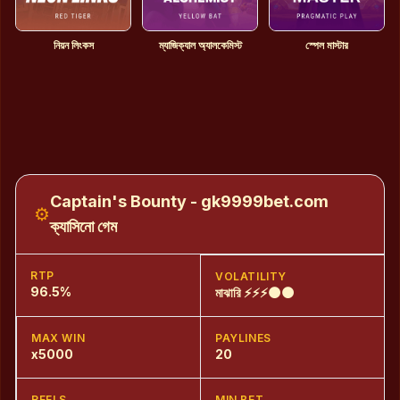
নিয়ন লিংকস
ম্যাজিক্যাল অ্যালকেমিস্ট
স্পেল মাস্টার
Captain's Bounty - gk9999bet.com
⚙️
ক্যাসিনো গেম
RTP
VOLATILITY
96.5%
মাঝারি ⚡⚡⚡🌑🌑
MAX WIN
PAYLINES
x5000
20
REELS
MIN BET