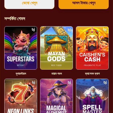
ডেমো খেলুন
আসল টাকায় খেলুন
সম্পর্কিত গেমস
সুপারস্টারস
মায়ান গডস
ক্যাশেনস ক্যাশ